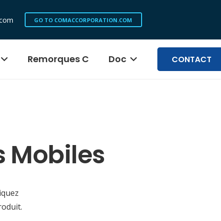
.com
GO TO COMACCORPORATION.COM
Remorques C
Doc
CONTACT
s Mobiles
iquez
oduit.